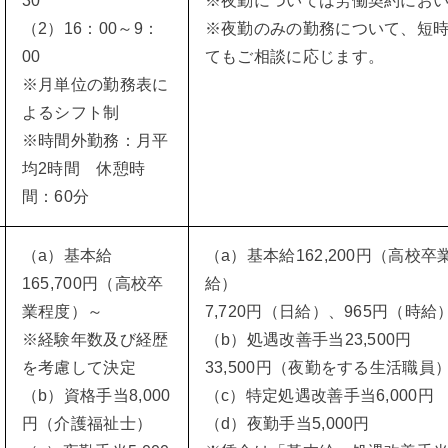
30
※夜勤については労働契約にお
（2）16：00～9：
※夜勤のみの勤務について、短
00
てもご相談に応じます。
※月単位の勤務表に
よるシフト制
※時間外勤務：月平
均2時間 休憩時
間：60分
（a）基本給
（a）基本給162,200円（高校
165,700円（高校卒
給）
業程度）～
7,720円（日給）、965円（時給
※経験年数及び経歴
（b）処遇改善手当23,500円
を考慮して決定
33,500円（夜勤をする生活職員
（b）資格手当8,000
（c）特定処遇改善手当6,000円
円（介護福祉士）
（d）夜勤手当5,000円