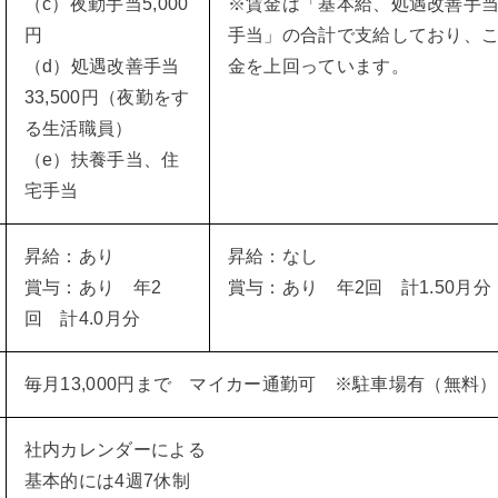
（c）夜勤手当5,000
※賃金は「基本給、処遇改善手
円
手当」の合計で支給しており、
（d）処遇改善手当
金を上回っています。
33,500円（夜勤をす
る生活職員）
（e）扶養手当、住
宅手当
昇給：あり
昇給：なし
賞与：あり 年2
賞与：あり 年2回 計1.50月分
回 計4.0月分
毎月13,000円まで マイカー通勤可 ※駐車場有（無料）
社内カレンダーによる
基本的には4週7休制