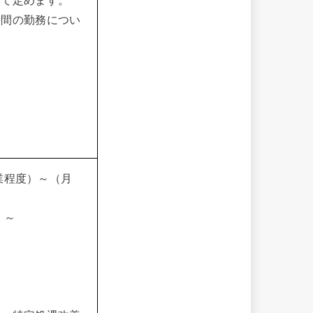
いて定めます。
時間の勤務につい
卒業程度）～（月
）～
）