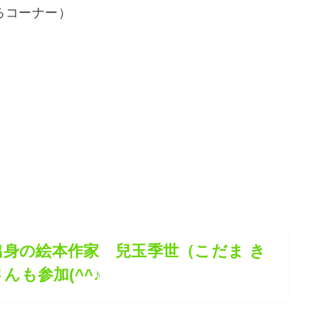
るコーナー）
身の絵本作家 兒玉季世（こだま き
んも参加(^^♪